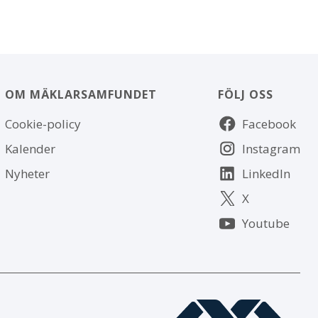
OM MÄKLARSAMFUNDET
FÖLJ OSS
Om
Följ
Cookie-policy
Facebook
webbplatsen
oss
Kalender
Instagram
Nyheter
LinkedIn
X
Youtube