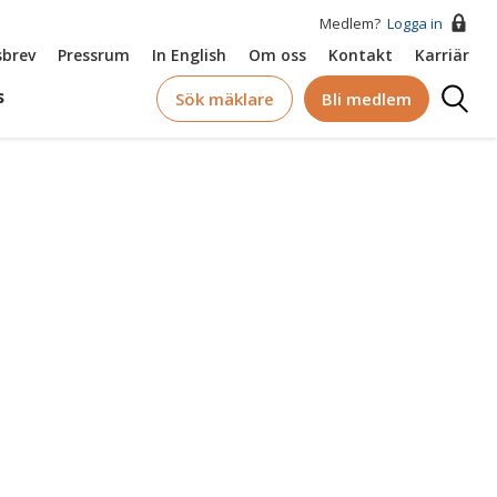
Medlem?
Logga in
brev
Pressrum
In English
Om oss
Kontakt
Karriär
Logga
s
Sök mäklare
Bli medlem
in