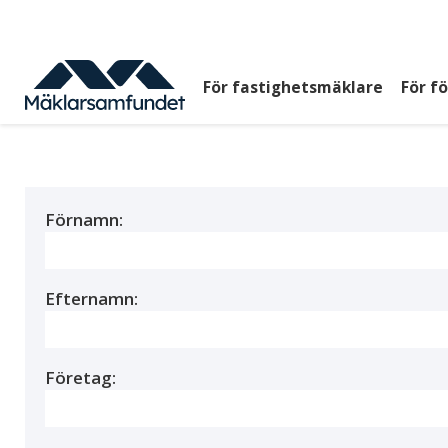
Hoppa
till
huvudinnehåll
För fastighetsmäklare
För f
Huvudmeny
top
Förnamn:
Efternamn:
Företag: