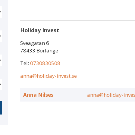
Holiday Invest
Sveagatan 6
78433 Borlänge
Tel:
0730830508
anna@holiday-invest.se
Anna Nilses
anna@holiday-inves