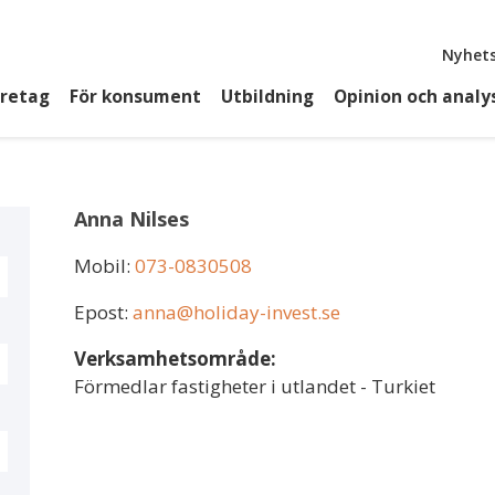
Top
Nyhets
öretag
För konsument
Utbildning
Opinion och analy
Anna Nilses
Mobil:
073-0830508
Epost:
anna@holiday-invest.se
Verksamhetsområde:
Förmedlar fastigheter i utlandet - Turkiet