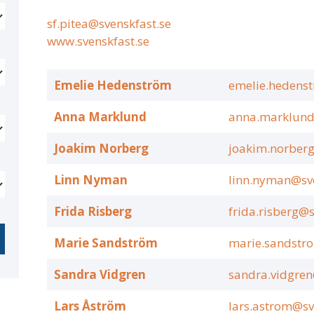
sf.pitea@svenskfast.se
www.svenskfast.se
Emelie Hedenström
emelie.hedens
Anna Marklund
anna.marklund
Joakim Norberg
joakim.norberg
Linn Nyman
linn.nyman@sve
Frida Risberg
frida.risberg@s
Marie Sandström
marie.sandstr
Sandra Vidgren
sandra.vidgren
Lars Åström
lars.astrom@sv