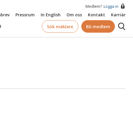
Medlem?
Logga in
brev
Pressrum
In English
Om oss
Kontakt
Karriär
Logga
s
Sök mäklare
Bli medlem
in