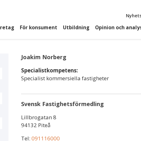
Top
Nyhets
öretag
För konsument
Utbildning
Opinion och analy
Joakim Norberg
Specialistkompetens:
Specialist kommersiella fastigheter
Svensk Fastighetsförmedling
Lillbrogatan 8
94132 Piteå
Tel:
091116000