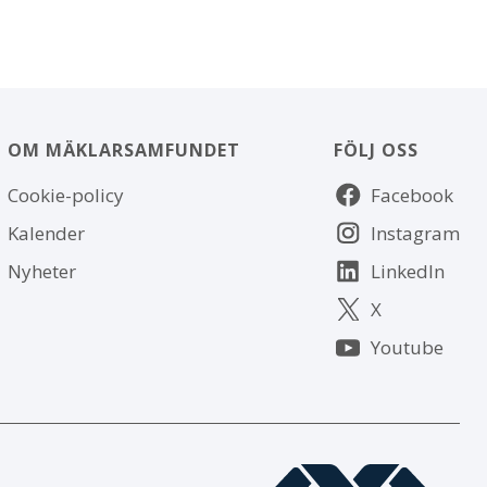
OM MÄKLARSAMFUNDET
FÖLJ OSS
Om
Följ
Cookie-policy
Facebook
webbplatsen
oss
Kalender
Instagram
Nyheter
LinkedIn
X
Youtube