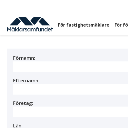
Hoppa
till
huvudinnehåll
För fastighetsmäklare
För f
Huvudmeny
top
Förnamn:
Efternamn:
Företag:
Län: