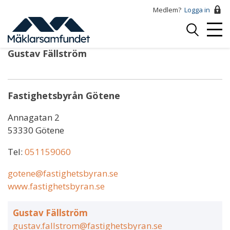
Hoppa
Medlem?
Logga in
till
Logga
huvudinnehåll
Mobi
in
Menu
Gustav Fällström
Fastighetsbyrån Götene
Annagatan 2
53330 Götene
Tel:
051159060
gotene@fastighetsbyran.se
www.fastighetsbyran.se
Gustav Fällström
gustav.fallstrom@fastighetsbyran.se