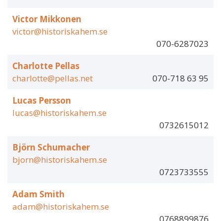
Victor Mikkonen
victor@historiskahem.se
070-6287023
Charlotte Pellas
charlotte@pellas.net
070-718 63 95
Lucas Persson
lucas@historiskahem.se
0732615012
Björn Schumacher
bjorn@historiskahem.se
0723733555
Adam Smith
adam@historiskahem.se
0768899876