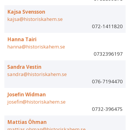
Kajsa Svensson
kajsa@historiskahem.se
072-1411820
Hanna Tairi
hanna@historiskahem.se
0732396197
Sandra Vestin
sandra@historiskahem.se
076-7194470
Josefin Widman
josefin@historiskahem.se
0732-396475
Mattias Öhman
mattias.ohman@historiskahem.se