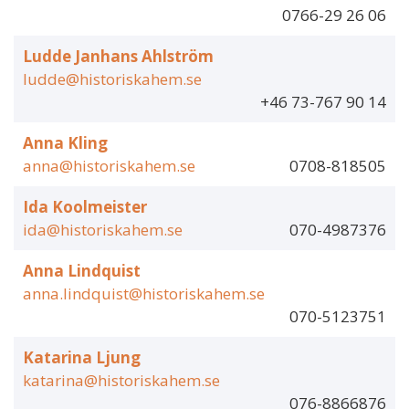
0766-29 26 06
Ludde Janhans Ahlström
ludde@historiskahem.se
+46 73-767 90 14
Anna Kling
anna@historiskahem.se
0708-818505
Ida Koolmeister
ida@historiskahem.se
070-4987376
Anna Lindquist
anna.lindquist@historiskahem.se
070-5123751
Katarina Ljung
katarina@historiskahem.se
076-8866876