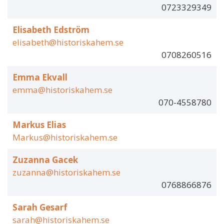
0723329349
Elisabeth Edström
elisabeth@historiskahem.se
0708260516
Emma Ekvall
emma@historiskahem.se
070-4558780
Markus Elias
Markus@historiskahem.se
Zuzanna Gacek
zuzanna@historiskahem.se
0768866876
Sarah Gesarf
sarah@historiskahem.se