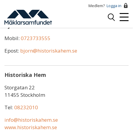
Hoppa
Medlem?
Logga in
till
Logga
huvudinnehåll
Mobi
in
Björn Schumacher
Menu
Mobil:
0723733555
Epost:
bjorn@historiskahem.se
Historiska Hem
Storgatan 22
11455 Stockholm
Tel:
08232010
info@historiskahem.se
www.historiskahem.se