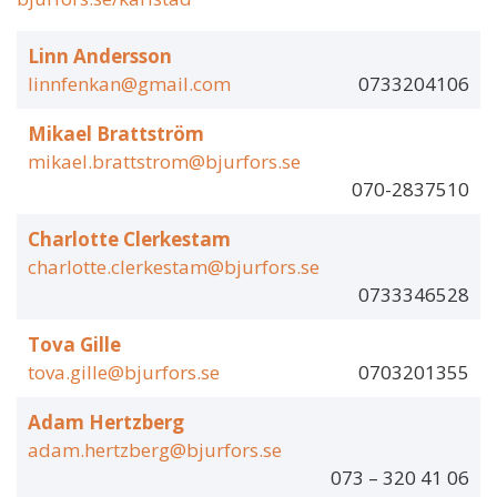
Linn Andersson
linnfenkan@gmail.com
0733204106
Mikael Brattström
mikael.brattstrom@bjurfors.se
070-2837510
Charlotte Clerkestam
charlotte.clerkestam@bjurfors.se
0733346528
Tova Gille
tova.gille@bjurfors.se
0703201355
Adam Hertzberg
adam.hertzberg@bjurfors.se
073 – 320 41 06