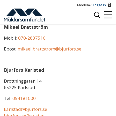
Hoppa
Medlem?
Logga in
till
Logga
huvudinnehåll
Mobi
in
Menu
Mikael Brattström
Mobil:
070-2837510
Epost:
mikael.brattstrom@bjurfors.se
Bjurfors Karlstad
Drottninggatan 14
65225 Karlstad
Tel:
054181000
karlstad@bjurfors.se
bjurfors.se/karlstad