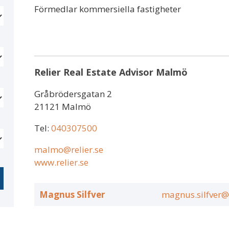
Förmedlar kommersiella fastigheter
Relier Real Estate Advisor Malmö
Gråbrödersgatan 2
21121 Malmö
Tel:
040307500
malmo@relier.se
www.relier.se
Magnus Silfver
magnus.silfver@r