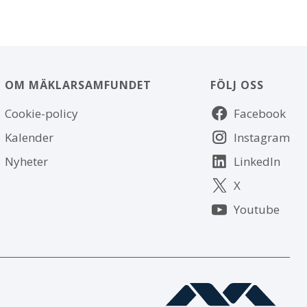
OM MÄKLARSAMFUNDET
FÖLJ OSS
Om
Följ
Cookie-policy
Facebook
webbplatsen
oss
Kalender
Instagram
Nyheter
LinkedIn
X
Youtube