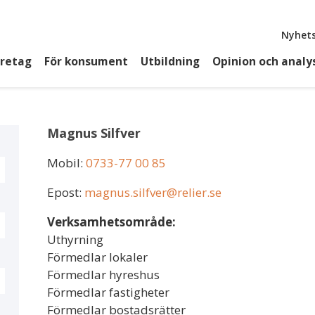
Top
Nyhets
öretag
För konsument
Utbildning
Opinion och analy
Magnus Silfver
Mobil:
0733-77 00 85
Epost:
magnus.silfver@relier.se
Verksamhetsområde:
Uthyrning
Förmedlar lokaler
Förmedlar hyreshus
Förmedlar fastigheter
Förmedlar bostadsrätter