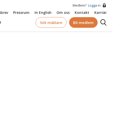
Medlem?
Logga in
brev
Pressrum
In English
Om oss
Kontakt
Karriär
Logga
s
Sök mäklare
Bli medlem
in