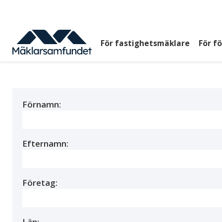
Hoppa
till
huvudinnehåll
För fastighetsmäklare
För f
Huvudmeny
top
Förnamn:
Efternamn:
Företag:
Län: