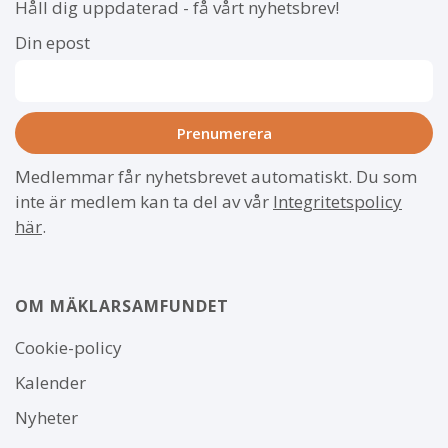
Håll dig uppdaterad - få vårt nyhetsbrev!
Din epost
Medlemmar får nyhetsbrevet automatiskt. Du som
inte är medlem kan ta del av vår
Integritetspolicy
här
.
OM MÄKLARSAMFUNDET
Om
Cookie-policy
webbplatsen
Kalender
Nyheter