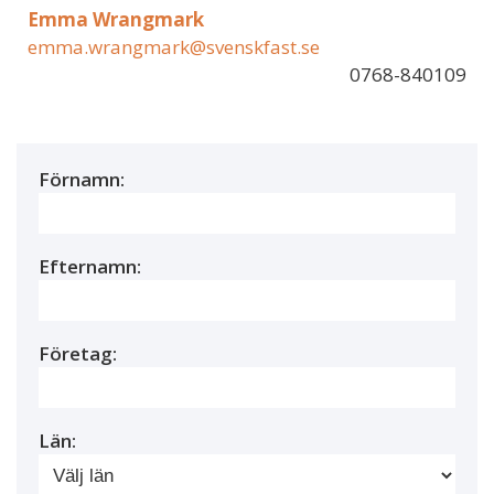
Emma Wrangmark
emma.wrangmark@svenskfast.se
0768-840109
Förnamn:
Efternamn:
Företag:
Län: