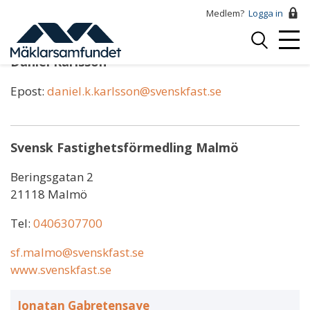
Hoppa
Medlem?
Logga in
till
Logga
huvudinnehåll
Mobi
in
Daniel Karlsson
Menu
Epost:
daniel.k.karlsson@svenskfast.se
Svensk Fastighetsförmedling Malmö
Beringsgatan 2
21118 Malmö
Tel:
0406307700
sf.malmo@svenskfast.se
www.svenskfast.se
Jonatan Gabretensaye