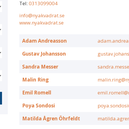
Tel:
0313099004
info@nyakvadrat.se
www.nyakvadrat.se
Adam Andreasson
adam.andrea
Gustav Johansson
gustav.johan
Sandra Messer
sandra.messe
Malin Ring
malin.ring@n
Emil Romell
emil.romell@
Poya Sondosi
poya.sondosi
Matilda Ågren Öhrfeldt
matilda.agre