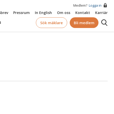
Medlem?
Logga in
brev
Pressrum
In English
Om oss
Kontakt
Karriär
Logga
s
Sök mäklare
Bli medlem
in