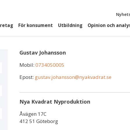
Top
Nyhets
öretag
För konsument
Utbildning
Opinion och analy
Gustav Johansson
Mobil:
0734050005
Epost:
gustav.johansson@nyakvadrat.se
Nya Kvadrat Nyproduktion
Åvägen 17C
412 51 Göteborg