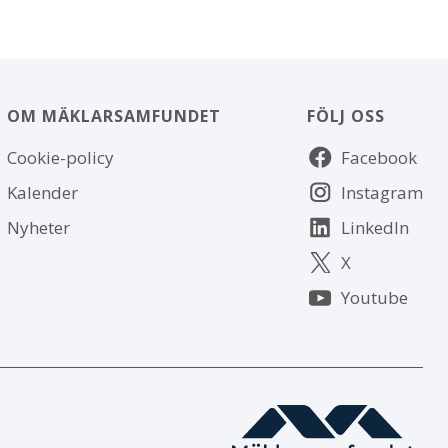
OM MÄKLARSAMFUNDET
FÖLJ OSS
Om
Följ
Cookie-policy
Facebook
webbplatsen
oss
Kalender
Instagram
Nyheter
LinkedIn
X
Youtube