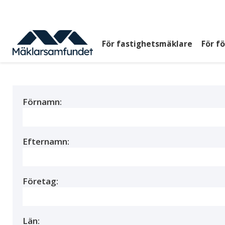
Hoppa
till
huvudinnehåll
För fastighetsmäklare
För f
Huvudmeny
top
Förnamn:
Efternamn:
Företag:
Län: