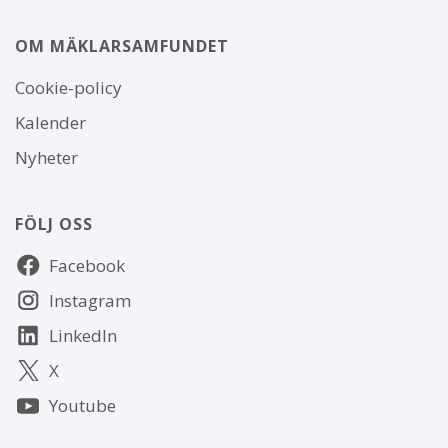
OM MÄKLARSAMFUNDET
Om
Cookie-policy
webbplatsen
Kalender
Nyheter
FÖLJ OSS
Följ
Facebook
oss
Instagram
LinkedIn
X
Youtube