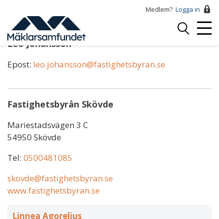
Hoppa
Medlem?
Logga in
till
Logga
huvudinnehåll
Mobi
in
Leo Johansson
Menu
Epost:
leo.johansson@fastighetsbyran.se
Fastighetsbyrån Skövde
Mariestadsvägen 3 C
54950 Skövde
Tel:
0500481085
skovde@fastighetsbyran.se
www.fastighetsbyran.se
Linnea Agorelius