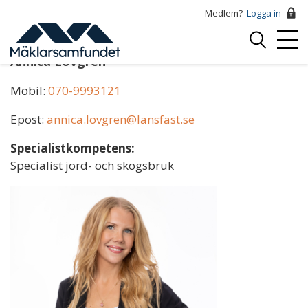
Hoppa
Medlem?
Logga in
till
Logga
huvudinnehåll
Mobi
in
Annica Lövgren
Menu
Mobil:
070-9993121
Epost:
annica.lovgren@lansfast.se
Specialistkompetens:
Specialist jord- och skogsbruk