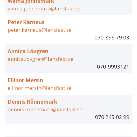
Wilma Jöhnemark
wilma.johnemark@lansfast.se
Peter Kärneus
peter.karneus@lansfast.se
070-899 79 03
Annica Lövgren
annica.lovgren@lansfast.se
070-9993121
Ellinor Mersin
ellinor.mersin@lansfast.se
Dennis Rönnemark
dennis.ronnemark@lansfast.se
070 245 02 99