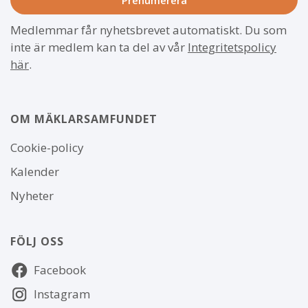
Medlemmar får nyhetsbrevet automatiskt. Du som
inte är medlem kan ta del av vår
Integritetspolicy
här
.
OM MÄKLARSAMFUNDET
Om
Cookie-policy
webbplatsen
Kalender
Nyheter
FÖLJ OSS
Följ
Facebook
oss
Instagram