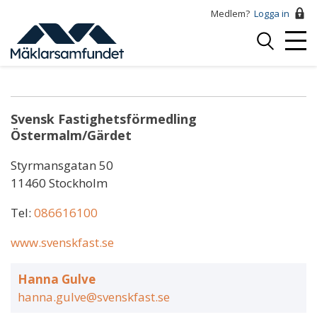
Hoppa
Medlem?
Logga in
till
Logga
huvudinnehåll
Mobi
in
Hanna Gulve
Menu
Svensk Fastighetsförmedling
Östermalm/Gärdet
Styrmansgatan 50
11460 Stockholm
Tel:
086616100
www.svenskfast.se
Hanna Gulve
hanna.gulve@svenskfast.se