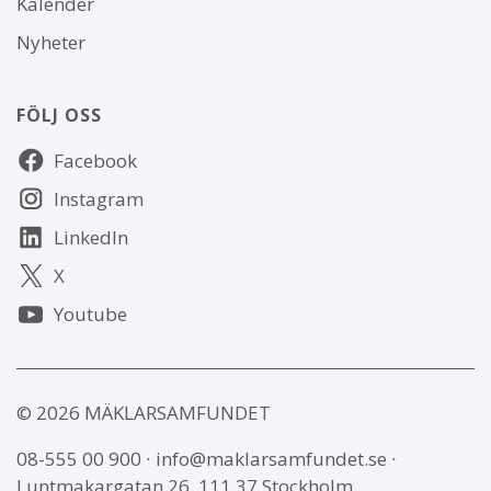
Kalender
Nyheter
FÖLJ OSS
Följ
Facebook
oss
Instagram
LinkedIn
X
Youtube
© 2026 MÄKLARSAMFUNDET
08-555 00 900
∙
info@maklarsamfundet.se
∙
Luntmakargatan 26, 111 37 Stockholm