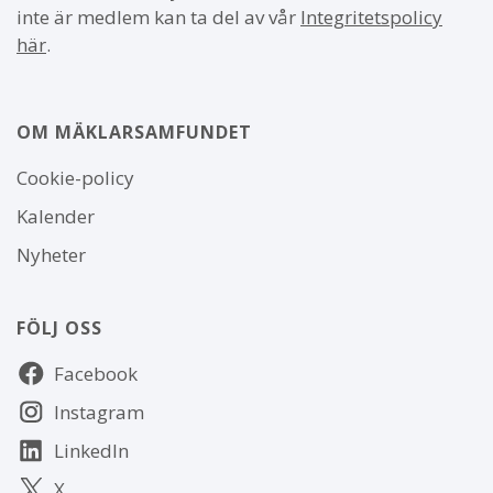
inte är medlem kan ta del av vår
Integritetspolicy
här
.
OM MÄKLARSAMFUNDET
Om
Cookie-policy
webbplatsen
Kalender
Nyheter
FÖLJ OSS
Följ
Facebook
oss
Instagram
LinkedIn
X