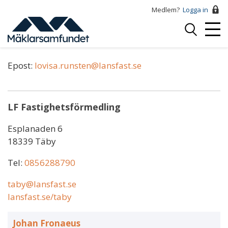
Hoppa
Medlem?
Logga in
till
Logga
huvudinnehåll
Mobi
in
Lovisa Runsten
Menu
Epost:
lovisa.runsten@lansfast.se
LF Fastighetsförmedling
Esplanaden 6
18339 Täby
Tel:
0856288790
taby@lansfast.se
lansfast.se/taby
Johan Fronaeus