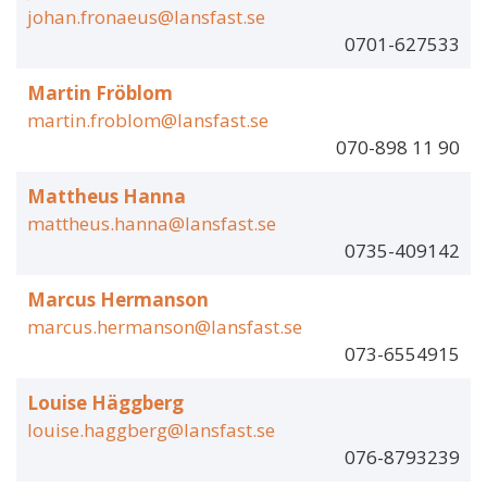
johan.fronaeus@lansfast.se
0701-627533
Martin Fröblom
martin.froblom@lansfast.se
070-898 11 90
Mattheus Hanna
mattheus.hanna@lansfast.se
0735-409142
Marcus Hermanson
marcus.hermanson@lansfast.se
073-6554915
Louise Häggberg
louise.haggberg@lansfast.se
076-8793239