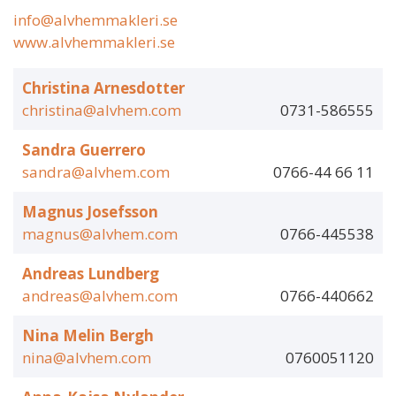
info@alvhemmakleri.se
www.alvhemmakleri.se
Christina Arnesdotter
christina@alvhem.com
0731-586555
Sandra Guerrero
sandra@alvhem.com
0766-44 66 11
Magnus Josefsson
magnus@alvhem.com
0766-445538
Andreas Lundberg
andreas@alvhem.com
0766-440662
Nina Melin Bergh
nina@alvhem.com
0760051120