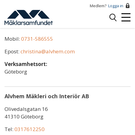
Hoppa
Medlem?
Logga in
till
Logga
huvudinnehåll
Mobi
in
Christina Arnesdotter
Menu
Mobil:
0731-586555
Epost:
christina@alvhem.com
Verksamhetsort:
Göteborg
Alvhem Mäkleri och Interiör AB
Olivedalsgatan 16
41310 Göteborg
Tel:
0317612250