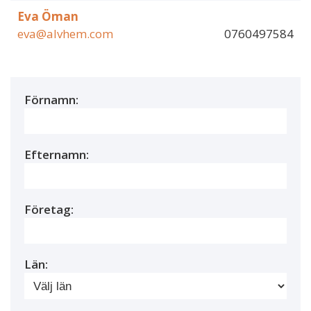
Eva Öman
eva@alvhem.com
0760497584
Förnamn:
Efternamn:
Företag:
Län: