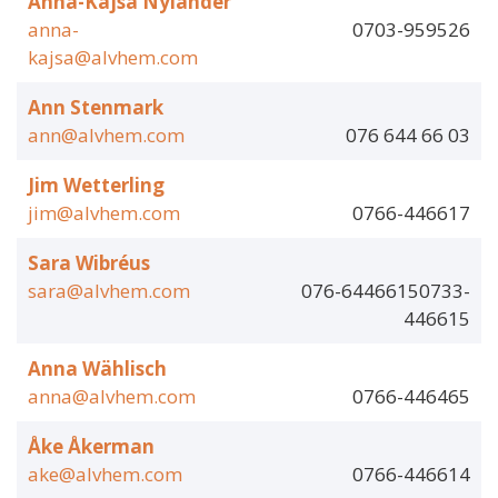
Anna-Kajsa Nylander
anna-
0703-959526
kajsa@alvhem.com
Ann Stenmark
ann@alvhem.com
076 644 66 03
Jim Wetterling
jim@alvhem.com
0766-446617
Sara Wibréus
sara@alvhem.com
076-64466150733-
446615
Anna Wählisch
anna@alvhem.com
0766-446465
Åke Åkerman
ake@alvhem.com
0766-446614