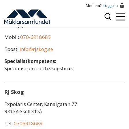
Hoppa
Medlem?
Logga in
till
Logga
huvudinnehåll
Mobi
in
Ronny Johansson
Menu
Mobil:
070-6918689
Epost:
info@rjskog.se
Specialistkompetens:
Specialist jord- och skogsbruk
RJ Skog
Expolaris Center, Kanalgatan 77
93134 Skellefteå
Tel:
0706918689