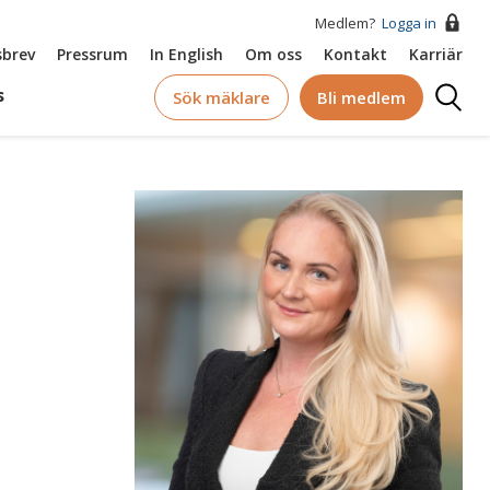
Medlem?
Logga in
brev
Pressrum
In English
Om oss
Kontakt
Karriär
Logga
s
Sök mäklare
Bli medlem
in