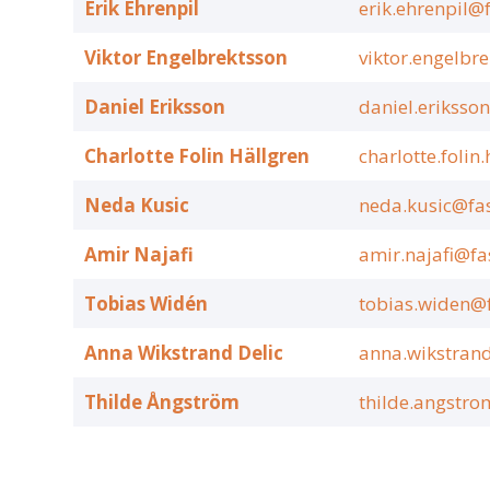
Erik Ehrenpil
erik.ehrenpil@
Viktor Engelbrektsson
viktor.engelbr
Daniel Eriksson
daniel.eriksso
Charlotte Folin Hällgren
charlotte.folin
Neda Kusic
neda.kusic@fas
Amir Najafi
amir.najafi@fa
Tobias Widén
tobias.widen@f
Anna Wikstrand Delic
anna.wikstran
Thilde Ångström
thilde.angstro