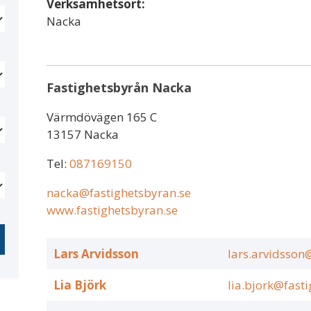
Verksamhetsort:
Nacka
Fastighetsbyrån Nacka
Värmdövägen 165 C
13157 Nacka
Tel:
087169150
nacka@fastighetsbyran.se
www.fastighetsbyran.se
Lars Arvidsson
lars.arvidsson
Lia Björk
lia.bjork@fast