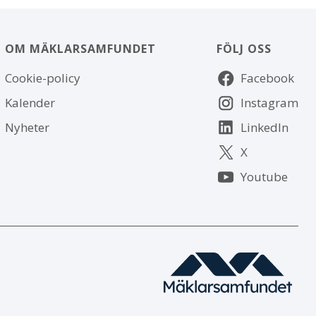
OM MÄKLARSAMFUNDET
FÖLJ OSS
Om
Följ
Cookie-policy
Facebook
webbplatsen
oss
Kalender
Instagram
Nyheter
LinkedIn
X
Youtube