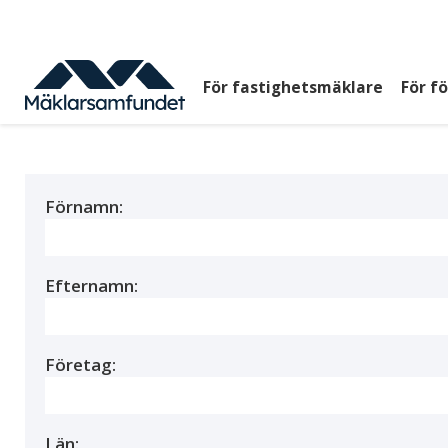
Hoppa
till
huvudinnehåll
För fastighetsmäklare
För f
Huvudmeny
top
Förnamn:
Efternamn:
Företag:
Län: