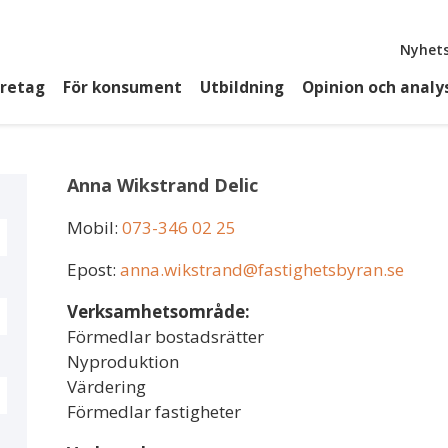
Top
Nyhets
öretag
För konsument
Utbildning
Opinion och analy
Anna Wikstrand Delic
Mobil:
073-346 02 25
Epost:
anna.wikstrand@fastighetsbyran.se
Verksamhetsområde:
Förmedlar bostadsrätter
Nyproduktion
Värdering
Förmedlar fastigheter