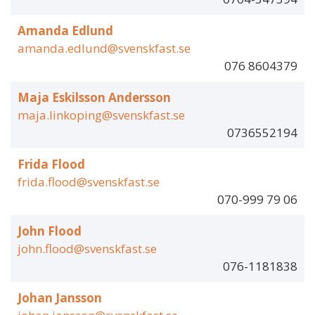
Amanda Edlund
amanda.edlund@svenskfast.se
076 8604379
Maja Eskilsson Andersson
maja.linkoping@svenskfast.se
0736552194
Frida Flood
frida.flood@svenskfast.se
070-999 79 06
John Flood
john.flood@svenskfast.se
076-1181838
Johan Jansson