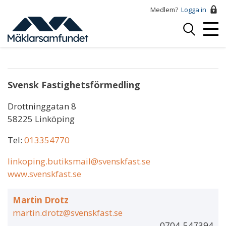
Hoppa
Medlem?
Logga in
till
Logga
huvudinnehåll
Mobi
in
Amanda Edlund
Menu
Svensk Fastighetsförmedling
Drottninggatan 8
58225 Linköping
Tel:
013354770
linkoping.butiksmail@svenskfast.se
www.svenskfast.se
Martin Drotz
martin.drotz@svenskfast.se
0704-547394