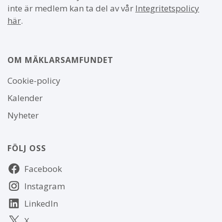
inte är medlem kan ta del av vår
Integritetspolicy
här
.
OM MÄKLARSAMFUNDET
Om
Cookie-policy
webbplatsen
Kalender
Nyheter
FÖLJ OSS
Följ
Facebook
oss
Instagram
LinkedIn
X