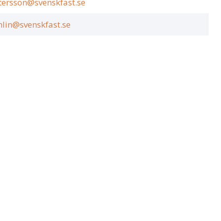
tersson@svenskfast.se
hlin@svenskfast.se