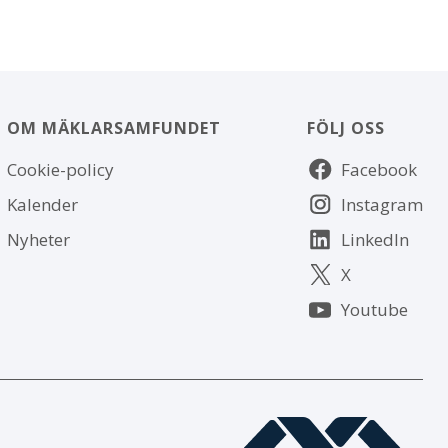
OM MÄKLARSAMFUNDET
FÖLJ OSS
Om
Följ
Cookie-policy
Facebook
webbplatsen
oss
Kalender
Instagram
Nyheter
LinkedIn
X
Youtube