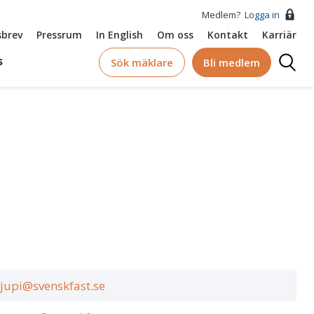
Medlem?
Logga in
brev
Pressrum
In English
Om oss
Kontakt
Karriär
Logga
s
Sök mäklare
Bli medlem
in
jupi@svenskfast.se