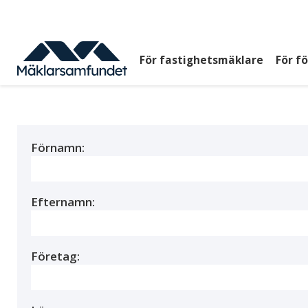
Hoppa
till
huvudinnehåll
För fastighetsmäklare
För f
Huvudmeny
top
Förnamn:
Efternamn:
Företag: