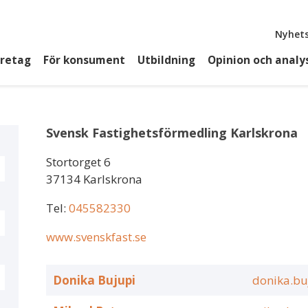
Top
Nyhets
öretag
För konsument
Utbildning
Opinion och analy
Svensk Fastighetsförmedling Karlskrona
Stortorget 6
37134 Karlskrona
Tel:
045582330
www.svenskfast.se
Donika Bujupi
donika.bu