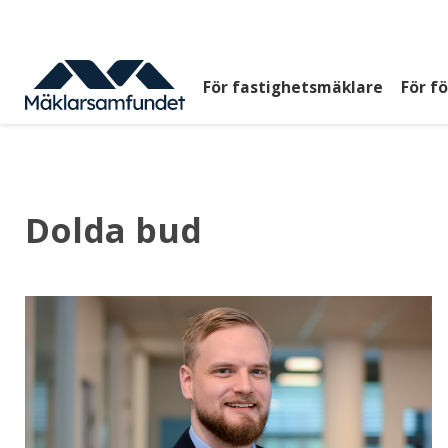
Hoppa
till
huvudinnehåll
För fastighetsmäklare
För f
Huvudmeny
top
Dolda bud