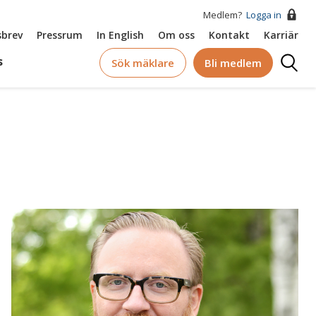
Medlem?
Logga in
brev
Pressrum
In English
Om oss
Kontakt
Karriär
Logga
s
Sök mäklare
Bli medlem
in