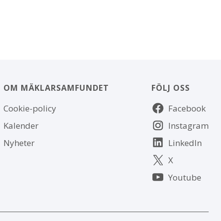
OM MÄKLARSAMFUNDET
FÖLJ OSS
Om
Följ
Cookie-policy
Facebook
webbplatsen
oss
Kalender
Instagram
Nyheter
LinkedIn
X
Youtube