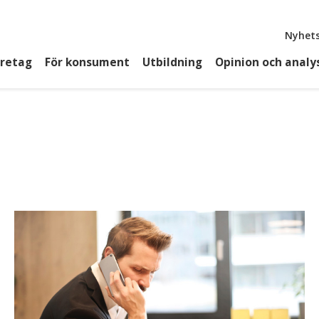
Top
Nyhets
öretag
För konsument
Utbildning
Opinion och analy