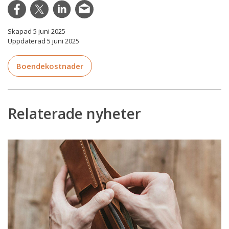
Skapad 5 juni 2025
Uppdaterad 5 juni 2025
Boendekostnader
Relaterade nyheter
SCB: Hushåll
i
hyresrätt
lägger
störst
andel
av
sin