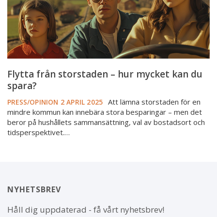
du
spara?
Flytta från storstaden – hur mycket kan du
spara?
Att lämna storstaden för en
PRESS/OPINION
2 APRIL 2025
mindre kommun kan innebära stora besparingar – men det
beror på hushållets sammansättning, val av bostadsort och
tidsperspektivet.…
NYHETSBREV
Håll dig uppdaterad - få vårt nyhetsbrev!