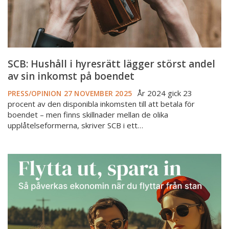
inkomst
på
boendet
SCB: Hushåll i hyresrätt lägger störst andel
av sin inkomst på boendet
År 2024 gick 23
PRESS/OPINION
27 NOVEMBER 2025
procent av den disponibla inkomsten till att betala för
boendet – men finns skillnader mellan de olika
upplåtelseformerna, skriver SCB i ett…
Flytta
från
storstaden
–
hur
mycket
kan