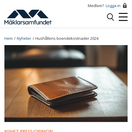
Hoppa
Medlem?
Logga in
till
Logga
huvudinnehåll
Mobi
in
Menu
Breadcrumb
Hem
Nyheter
Hushållens boendekostnader 2024
NYHET PRESS/OPINION