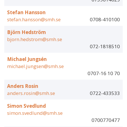
Stefan Hansson
stefan.hansson@smh.se
0708-410100
Björn Hedström
bjorn.hedstrom@smh.se
072-1818510
Michael Jungsén
michael.jungsen@smh.se
0707-16 10 70
Anders Rosin
anders.rosin@smh.se
0722-433533
Simon Svedlund
simon.svedlund@smh.se
0700770477