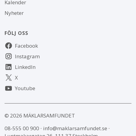
Kalender
Nyheter
FÖLJ OSS
Följ
Facebook
oss
Instagram
LinkedIn
X
Youtube
© 2026 MÄKLARSAMFUNDET
08-555 00 900
∙
info@maklarsamfundet.se
∙
Luntmakargatan 26, 111 37 Stockholm