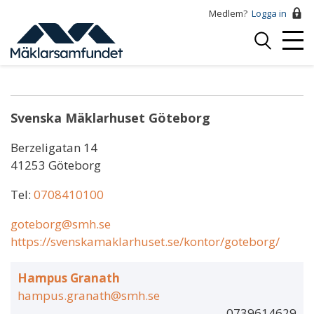
Hoppa
Medlem?
Logga in
till
Logga
huvudinnehåll
Mobi
in
Ella Söderstedt
Menu
Svenska Mäklarhuset Göteborg
Berzeligatan 14
41253 Göteborg
Tel:
0708410100
goteborg@smh.se
https://svenskamaklarhuset.se/kontor/goteborg/
Hampus Granath
hampus.granath@smh.se
0739614629