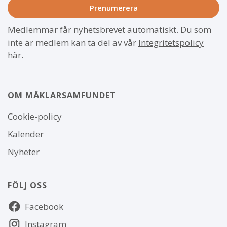
Medlemmar får nyhetsbrevet automatiskt. Du som
inte är medlem kan ta del av vår
Integritetspolicy
här
.
OM MÄKLARSAMFUNDET
Om
Cookie-policy
webbplatsen
Kalender
Nyheter
FÖLJ OSS
Följ
Facebook
oss
Instagram