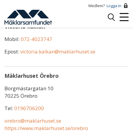
Hoppa
Medlem?
Logga in
till
Logga
huvudinnehåll
Mobi
in
Victoria Kalkan
Menu
Mobil:
072-4023747
Epost:
victoria.kalkan@maklarhuset.se
Mäklarhuset Örebro
Borgmästargatan 10
70225 Örebro
Tel:
0196706200
orebro@maklarhuset.se
https://www.maklarhuset.se/orebro