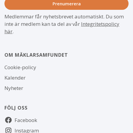
Medlemmar får nyhetsbrevet automatiskt. Du som
inte är medlem kan ta del av vår
Integritetspolicy
här
.
OM MÄKLARSAMFUNDET
Om
Cookie-policy
webbplatsen
Kalender
Nyheter
FÖLJ OSS
Följ
Facebook
oss
Instagram