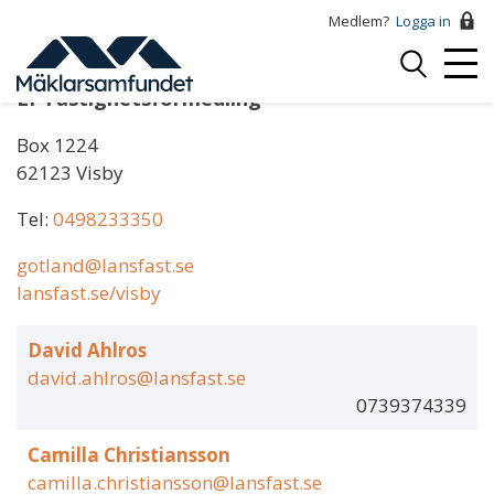
Hoppa
Medlem?
Logga in
till
Logga
huvudinnehåll
Mobi
in
LF Fastighetsförmedling
Menu
Box 1224
62123 Visby
Tel:
0498233350
gotland@lansfast.se
lansfast.se/visby
David Ahlros
david.ahlros@lansfast.se
0739374339
Camilla Christiansson
camilla.christiansson@lansfast.se