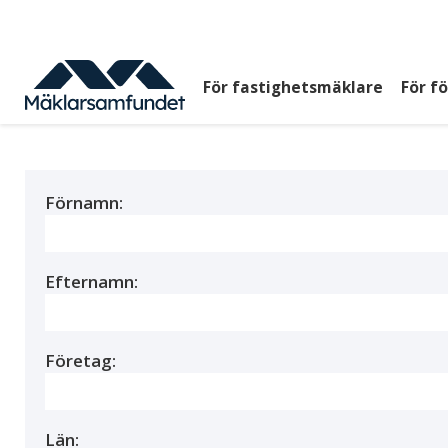
Hoppa
till
huvudinnehåll
För fastighetsmäklare
För f
Huvudmeny
top
Förnamn:
Efternamn:
Företag:
Län: