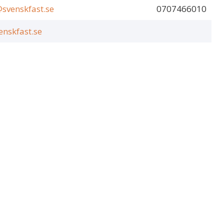
venskfast.se
0707466010
nskfast.se