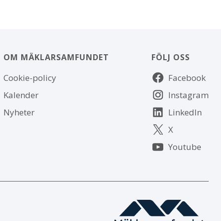
OM MÄKLARSAMFUNDET
FÖLJ OSS
Om
Följ
Cookie-policy
Facebook
webbplatsen
oss
Kalender
Instagram
Nyheter
LinkedIn
X
Youtube