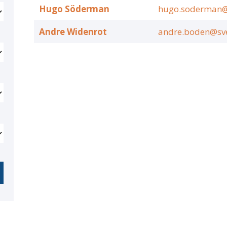
Hugo Söderman
hugo.soderman@s
Andre Widenrot
andre.boden@sve