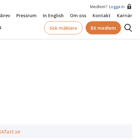
Medlem?
Logga in
brev
Pressrum
In English
Om oss
Kontakt
Karriär
Logga
s
Sök mäklare
Bli medlem
in
kfast.se