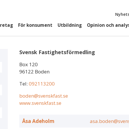
Top
Nyhets
öretag
För konsument
Utbildning
Opinion och analy
Svensk Fastighetsförmedling
Box 120
96122 Boden
Tel:
092113200
boden@svenskfast.se
www.svenskfast.se
Åsa Adeholm
asa.boden@svens