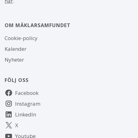
här
.
OM MÄKLARSAMFUNDET
Om
Cookie-policy
webbplatsen
Kalender
Nyheter
FÖLJ OSS
Följ
Facebook
oss
Instagram
LinkedIn
X
Youtube