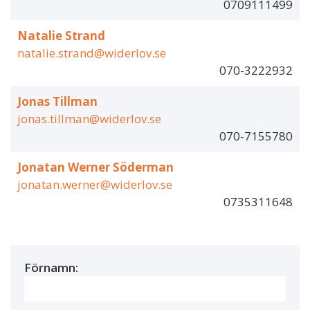
0709111499
Natalie Strand
natalie.strand@widerlov.se
070-3222932
Jonas Tillman
jonas.tillman@widerlov.se
070-7155780
Jonatan Werner Söderman
jonatan.werner@widerlov.se
0735311648
Förnamn: