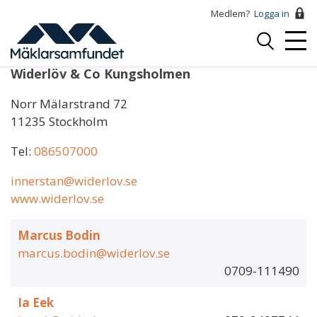
Hoppa
Medlem?
Logga in
till
Logga
huvudinnehåll
Mobi
in
Menu
Widerlöv & Co Kungsholmen
Norr Mälarstrand 72
11235 Stockholm
Tel:
086507000
innerstan@widerlov.se
www.widerlov.se
Marcus Bodin
marcus.bodin@widerlov.se
0709-111490
Ia Eek