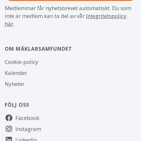
Medlemmar får nyhetsbrevet automatiskt. Du som
inte är medlem kan ta del av vår
Integritetspolicy
här
.
OM MÄKLARSAMFUNDET
Om
Cookie-policy
webbplatsen
Kalender
Nyheter
FÖLJ OSS
Följ
Facebook
oss
Instagram
LinkedIn