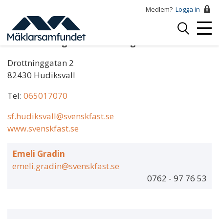
Hoppa
Medlem?
Logga in
till
Logga
huvudinnehåll
Mobi
in
Svensk Fastighetsförmedling Hudiksvall
Menu
Drottninggatan 2
82430 Hudiksvall
Tel:
065017070
sf.hudiksvall@svenskfast.se
www.svenskfast.se
Emeli Gradin
emeli.gradin@svenskfast.se
0762 - 97 76 53