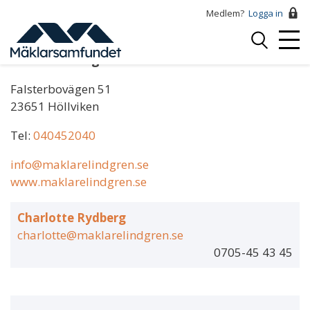
Hoppa
Medlem?
Logga in
till
Logga
huvudinnehåll
Mobi
in
Mäklare Lindgren & Döttrar
Menu
Falsterbovägen 51
23651 Höllviken
Tel:
040452040
info@maklarelindgren.se
www.maklarelindgren.se
Charlotte Rydberg
charlotte@maklarelindgren.se
0705-45 43 45