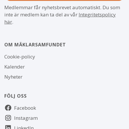
Medlemmar får nyhetsbrevet automatiskt. Du som
inte är medlem kan ta del av vår
Integritetspolicy
här
.
OM MÄKLARSAMFUNDET
Om
Cookie-policy
webbplatsen
Kalender
Nyheter
FÖLJ OSS
Följ
Facebook
oss
Instagram
LinkedIn