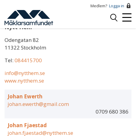
Hoppa
Medlem?
Logga in
till
Logga
huvudinnehåll
Mobi
in
Nytt Hem
Menu
Odengatan 82
11322 Stockholm
Tel:
084415700
info@nytthem.se
www.nytthem.se
Johan Ewerth
johan.ewerth@gmail.com
0709 680 386
Johan Fjaestad
johan.fjaestad@nytthem.se