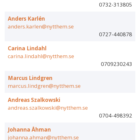
0732-313805
Anders Karlén
anders.karlen@nytthem.se
0727-440878
Carina Lindahl
carina.lindahl@nytthem.se
0709230243
Marcus Lindgren
marcus.lindgren@nytthem.se
Andreas Szalkowski
andreas.szalkowski@nytthem.se
0704-498392
Johanna Åhman
johanna.ahman@nytthem.se