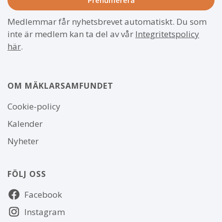
Medlemmar får nyhetsbrevet automatiskt. Du som
inte är medlem kan ta del av vår
Integritetspolicy
här
.
OM MÄKLARSAMFUNDET
Om
Cookie-policy
webbplatsen
Kalender
Nyheter
FÖLJ OSS
Följ
Facebook
oss
Instagram