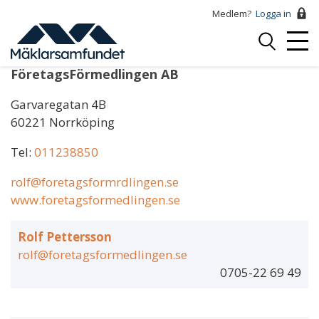
Hoppa
Medlem?
Logga in
till
Logga
huvudinnehåll
Mobi
in
Menu
FöretagsFörmedlingen AB
Garvaregatan 4B
60221 Norrköping
Tel:
011238850
rolf@foretagsformrdlingen.se
www.foretagsformedlingen.se
Rolf Pettersson
rolf@foretagsformedlingen.se
0705-22 69 49