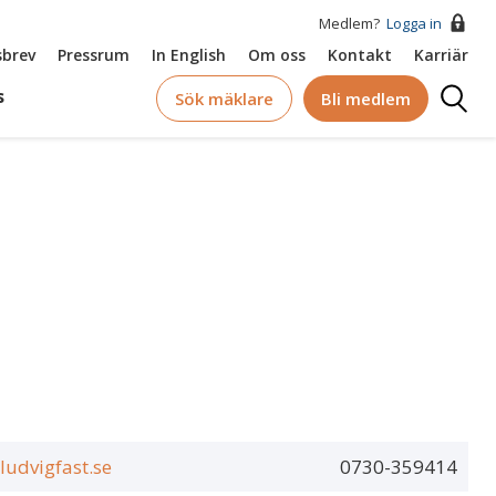
Medlem?
Logga in
brev
Pressrum
In English
Om oss
Kontakt
Karriär
Logga
s
Sök mäklare
Bli medlem
in
udvigfast.se
0730-359414