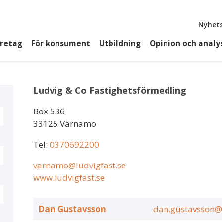
Top
Nyhets
öretag
För konsument
Utbildning
Opinion och analy
Ludvig & Co Fastighetsförmedling
Box 536
33125 Värnamo
Tel:
0370692200
varnamo@ludvigfast.se
www.ludvigfast.se
Dan Gustavsson
dan.gustavsson@l