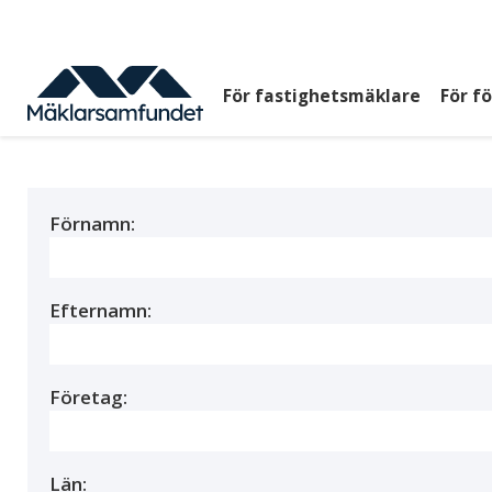
Hoppa
till
huvudinnehåll
För fastighetsmäklare
För f
Huvudmeny
top
Förnamn:
Efternamn:
Företag:
Län: