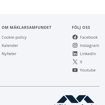
OM MÄKLARSAMFUNDET
FÖLJ OSS
Om
Följ
Cookie-policy
Facebook
webbplatsen
oss
Kalender
Instagram
Nyheter
LinkedIn
X
Youtube