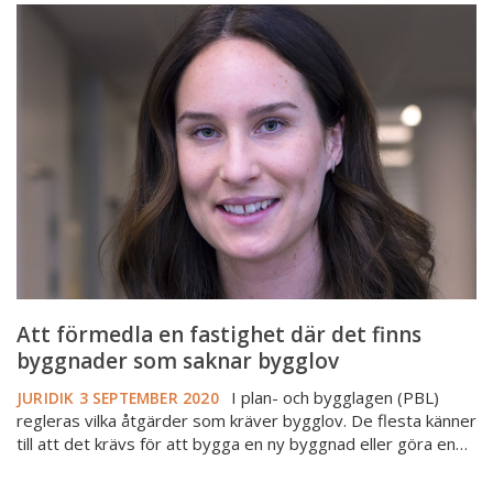
Att
förmedla
en
fastighet
där
det
finns
byggnader
som
saknar
bygglov
Att förmedla en fastighet där det finns
byggnader som saknar bygglov
I plan- och bygglagen (PBL)
JURIDIK
3 SEPTEMBER 2020
regleras vilka åtgärder som kräver bygglov. De flesta känner
till att det krävs för att bygga en ny byggnad eller göra en…