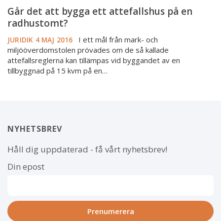
Går
Går det att bygga ett attefallshus på en
det
radhustomt?
att
I ett mål från mark- och
bygga
JURIDIK
4 MAJ 2016
miljööverdomstolen prövades om de så kallade
ett
attefallsreglerna kan tillämpas vid byggandet av en
attefallshus
tillbyggnad på 15 kvm på en…
på
en
radhustomt?
NYHETSBREV
Håll dig uppdaterad - få vårt nyhetsbrev!
Din epost