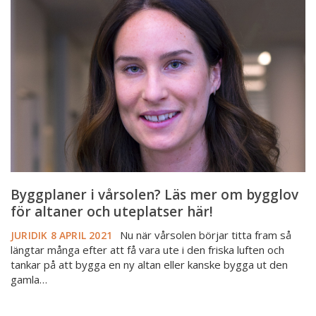
vårsolen?
Läs
mer
om
bygglov
för
altaner
och
uteplatser
här!
Byggplaner i vårsolen? Läs mer om bygglov
för altaner och uteplatser här!
Nu när vårsolen börjar titta fram så
JURIDIK
8 APRIL 2021
längtar många efter att få vara ute i den friska luften och
tankar på att bygga en ny altan eller kanske bygga ut den
gamla…