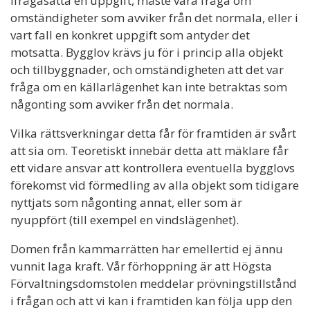
ifrågasätta en uppgift, måste vara fråga om
omständigheter som avviker från det normala, eller i
vart fall en konkret uppgift som antyder det
motsatta. Bygglov krävs ju för i princip alla objekt
och tillbyggnader, och omständigheten att det var
fråga om en källarlägenhet kan inte betraktas som
någonting som avviker från det normala.
Vilka rättsverkningar detta får för framtiden är svårt
att sia om. Teoretiskt innebär detta att mäklare får
ett vidare ansvar att kontrollera eventuella bygglovs
förekomst vid förmedling av alla objekt som tidigare
nyttjats som någonting annat, eller som är
nyuppfört (till exempel en vindslägenhet).
Domen från kammarrätten har emellertid ej ännu
vunnit laga kraft. Vår förhoppning är att Högsta
Förvaltningsdomstolen meddelar prövningstillstånd
i frågan och att vi kan i framtiden kan följa upp den