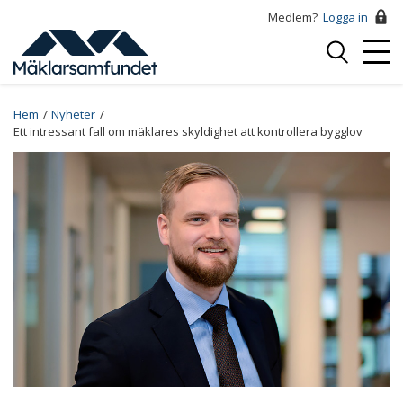
Hoppa
Medlem?
Logga in
till
Logga
huvudinnehåll
Mobi
in
Menu
Breadcrumb
Hem
Nyheter
Ett intressant fall om mäklares skyldighet att kontrollera bygglov