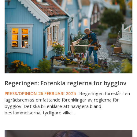
reglerna
för
bygglov
Regeringen: Förenkla reglerna för bygglov
Regeringen föreslår i en
PRESS/OPINION
26 FEBRUARI 2025
lagrådsremiss omfattande förenklingar av reglerna för
bygglov. Det ska bli enklare att navigera bland
bestämmelserna, tydligare vilka…
Byggplaner
i