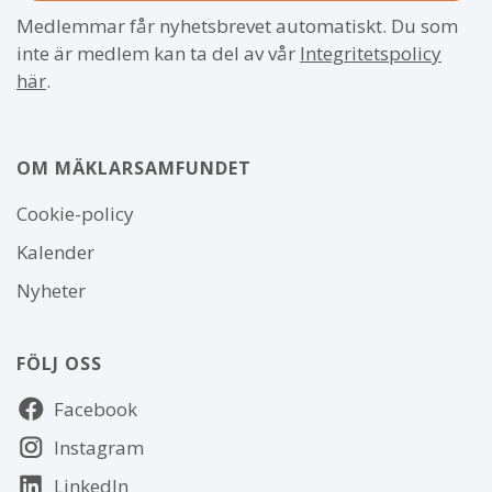
Medlemmar får nyhetsbrevet automatiskt. Du som
inte är medlem kan ta del av vår
Integritetspolicy
här
.
OM MÄKLARSAMFUNDET
Om
Cookie-policy
webbplatsen
Kalender
Nyheter
FÖLJ OSS
Följ
Facebook
oss
Instagram
LinkedIn