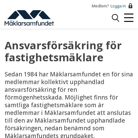
Hoppa
Medlem?
Logga in
till
Logga
huvudinnehåll
Mobi
in
Menu
Ansvarsförsäkring för
fastighetsmäklare
Sedan 1984 har Mäklarsamfundet en för sina
medlemmar kollektivt upphandlad
ansvarsförsäkring för ren
förmögenhetsskada. Möjlighet finns för
samtliga fastighetsmäklare som är
medlemmar i Mäklarsamfundet att anslutas
till den av Mäklarsamfundet upphandlade
försäkringen, nedan benämnd som
Mäklarsamfundets grundpaket.