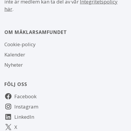
inte är medlem kan ta del av vår
Integritetspolicy
här
.
OM MÄKLARSAMFUNDET
Om
Cookie-policy
webbplatsen
Kalender
Nyheter
FÖLJ OSS
Följ
Facebook
oss
Instagram
LinkedIn
X